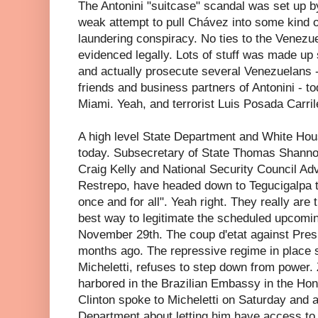
The Antonini "suitcase" scandal was set up b
weak attempt to pull Chávez into some kind o
laundering conspiracy. No ties to the Venez
evidenced legally. Lots of stuff was made up
and actually prosecute several Venezuelans -
friends and business partners of Antonini - to
Miami. Yeah, and terrorist Luis Posada Carril
A high level State Department and White Hou
today. Subsecretary of State Thomas Shannon
Craig Kelly and National Security Council Ad
Restrepo, have headed down to Tegucigalpa to
once and for all". Yeah right. They really are t
best way to legitimate the scheduled upcomin
November 29th. The coup d'etat against Pres
months ago. The repressive regime in place s
Micheletti, refuses to step down from power.
harbored in the Brazilian Embassy in the Hon
Clinton spoke to Micheletti on Saturday and a
Department about letting him have access to