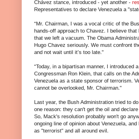
Chávez stance, introduced - yet another -
res
Representatives to declare Venezuela a "stat
“Mr. Chairman, I was a vocal critic of the Bus
hands-off approach to Chavez. I believe that 
that we left a vacuum. The Obama Administra
Hugo Chavez seriously. We must confront th
and not wait until it’s too late."
“Today, in a bipartisan manner, I introduced a
Congressman Ron Klein, that calls on the Adm
Venezuela as a state sponsor of terrorism. V
cannot be overlooked, Mr. Chairman."
Last year, the Bush Administration tried to do
one reason: they can't get the oil and declar
So, Mack's resolution probably won't go anywhe
ongoing line of opinion about Venezuela, and 
as "terrorist" and all around evil.