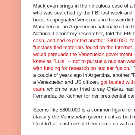
Mack even brings in the ridiculous case of a
who was searched by the FBI last week and, i
hook, scapegoated Venezuela in the weirdist
Mascheroni, an Argentinean nationalized in 
National Laboratory researcher, told the FBI 
cash, and had expected another $800,000, for
"unclassified materials found on the Internet
would persuade the Venezuelan government -
knew as "Luis" -- not to pursue a nuclear-w
with funding for research on nuclear fusion.
" 
a couple of years ago in Argentina, another "
a Venezuelan and US citizen,
got busted with
cash
, which he later tried to say Chávez had 
Fernandez de Kichner for her presidential ca
Seems like $800,000 is a common figure for 
classify the Venezuelan government as both 
Couldn't at least one of them come up with a 