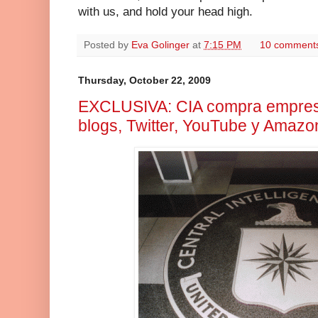
with us, and hold your head high.
Posted by
Eva Golinger
at
7:15 PM
10 comment
Thursday, October 22, 2009
EXCLUSIVA: CIA compra empres
blogs, Twitter, YouTube y Amazo