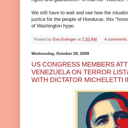
We still have to wait and see how the situatio
justice for the people of Honduras, this "hist
of Washington hype.
Posted by
Eva Golinger
at
7:50 AM
4 comments
Wednesday, October 28, 2009
US CONGRESS MEMBERS ATT
VENEZUELA ON TERROR LIST
WITH DICTATOR MICHELETTI