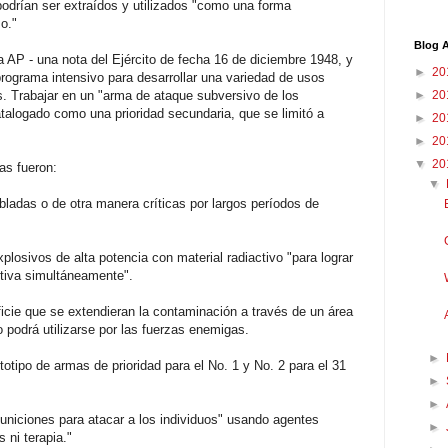
odrían ser extraídos y utilizados "como una forma
o."
Blog A
 AP - una nota del Ejército de fecha 16 de diciembre 1948, y
►
20
programa intensivo para desarrollar una variedad de usos
os. Trabajar en un "arma de ataque subversivo de los
►
20
talogado como una prioridad secundaria, que se limitó a
►
20
.
►
20
▼
20
as fueron:
▼
ladas o de otra manera críticas por largos períodos de
losivos de alta potencia con material radiactivo "para lograr
ctiva simultáneamente".
ficie que se extendieran la contaminación a través de un área
 podrá utilizarse por las fuerzas enemigas.
►
totipo de armas de prioridad para el No. 1 y No. 2 para el 31
►
►
municiones para atacar a los individuos" usando agentes
►
 ni terapia."