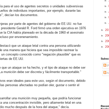
►
ía para el uso de agentes secretos o unidades subversivas
►
ueños de individuos importantes, por ejemplo, durante las
►
res", decían los documentos.
►
►
njeras por parte de agentes del gobierno de EE.UU. no fue
l presidente Gerald R. Ford firmó una orden ejecutiva en 1976
►
20
ue la CIA había planeado en la década de 1960 el asesinato
►
20
incluso por envenenamiento.
►
20
destacó que un ataque letal contra una persona utilizando
►
20
de una manera que hiciera que sea imposible rastrear la
., un concepto conocido como "negación plausible" que es
iertas de EE.UU.
Subscr
P
de que un ataque se ha hecho, y el tipo de ataque no debe ser
"La munición debe ser discreta y fácilmente transportable."
A
ivos eran ideales para este uso, según el documento, debido
 las personas afectadas no podían oler, gustar o sentir el
esarrollar una munición muy pequeña, que podría funcionar
a una concentración invisible, pero altamente letal en una
Recom
sólo mucho después de la hora del ataque," decía.