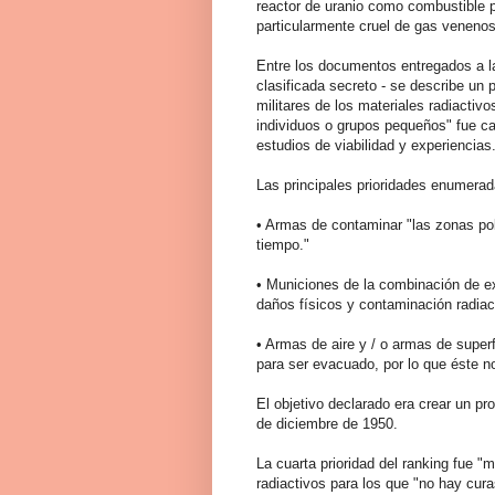
reactor de uranio como combustible p
particularmente cruel de gas venenos
Entre los documentos entregados a la
clasificada secreto - se describe un 
militares de los materiales radiactiv
individuos o grupos pequeños" fue ca
estudios de viabilidad y experiencias
Las principales prioridades enumerad
• Armas de contaminar "las zonas pob
tiempo."
• Municiones de la combinación de exp
daños físicos y contaminación radia
• Armas de aire y / o armas de super
para ser evacuado, por lo que éste no
El objetivo declarado era crear un pro
de diciembre de 1950.
La cuarta prioridad del ranking fue "
radiactivos para los que "no hay curas