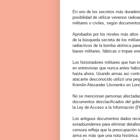
En uno de los secretos más duraderos
posibilidad de utilizar venenos radio
militares o civiles, según documento
Aprobados por los niveles más altos 
de la búsqueda secreta de los milita
radiactivos de la bomba atómica para 
bases militares, fábricas o tropas e
Los historiadores militares que han i
en entrevistas que nunca antes habí
hasta ahora. Usando armas así contra
atacante desconocido utilizó una pequ
Kremlin Alexander Litvinenko en Lond
No se mencionan personas afectadas 
documentos desclasificados del gobie
la Ley de Acceso a la Información (F
Los antiguos documentos dados recie
estadounidense para eliminar detalles
censura refleja que la preocupación 
arma es más que una nota histórica, 