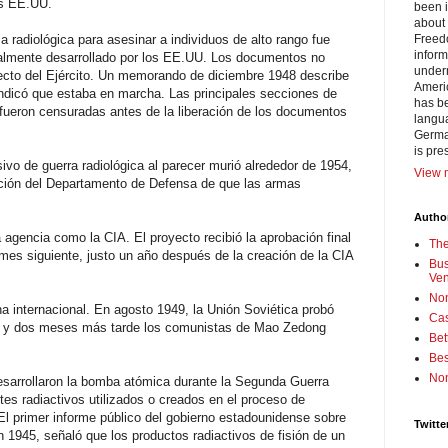
os EE.UU.
been i
about 
 radiológica para asesinar a individuos de alto rango fue
Freedo
inform
inalmente desarrollado por los EE.UU. Los documentos no
under
yecto del Ejército. Un memorando de diciembre 1948 describe
Americ
indicó que estaba en marcha. Las principales secciones de
has be
fueron censuradas antes de la liberación de los documentos
langua
German
is pre
ivo de guerra radiológica al parecer murió alrededor de 1954,
View m
cción del Departamento de Defensa de que las armas
Author
a agencia como la CIA. El proyecto recibió la aprobación final
Th
es siguiente, justo un año después de la creación de la CIA
Bus
Ve
No
a internacional. En agosto 1949, la Unión Soviética probó
Cas
, y dos meses más tarde los comunistas de Mao Zedong
Bet
Bes
No
esarrollaron la bomba atómica durante la Segunda Guerra
tes radiactivos utilizados o creados en el proceso de
. El primer informe público del gobierno estadounidense sobre
Twitte
n 1945, señaló que los productos radiactivos de fisión de un