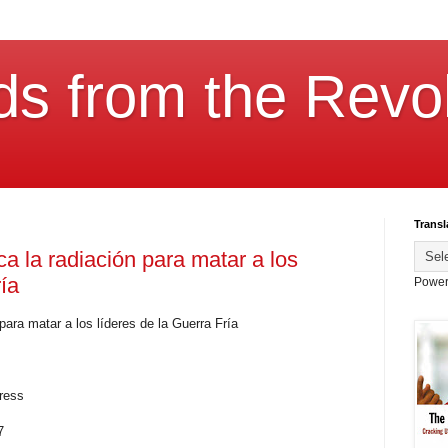
ds from the Revol
Transl
a la radiación para matar a los
ría
Power
ara matar a los líderes de la Guerra Fría
ress
7