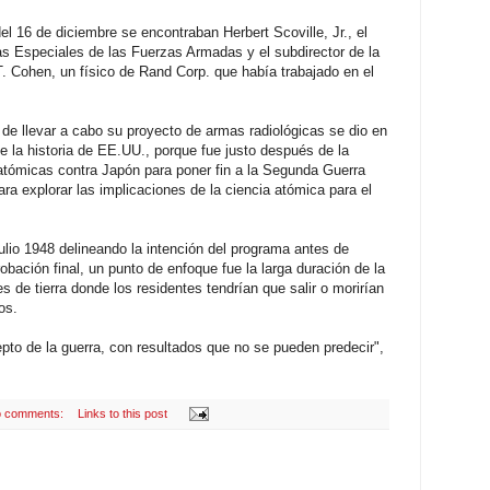
l 16 de diciembre se encontraban Herbert Scoville, Jr., el
as Especiales de las Fuerzas Armadas y el subdirector de la
T. Cohen, un físico de Rand Corp. que había trabajado en el
o de llevar a cabo su proyecto de armas radiológicas se dio en
 la historia de EE.UU., porque fue justo después de la
atómicas contra Japón para poner fin a la Segunda Guerra
ara explorar las implicaciones de la ciencia atómica para el
lio 1948 delineando la intención del programa antes de
robación final, un punto de enfoque fue la larga duración de la
 de tierra donde los residentes tendrían que salir o morirían
os.
to de la guerra, con resultados que no se pueden predecir",
 comments:
Links to this post