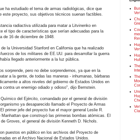
Engli
que ha estudiado el tema de armas radiológicas, dice que
Bus
Ven
 este proyecto, sus objetivos técnicos suenan factibles.
Cha
Gre
stancia radiactiva utilizada para matar a Litvinenko en
Cow
 el tipo de características que serían adecuadas para la
mem
ta de 16 de diciembre de 1948.
Rev
Hug
a de la Universidad Stanford en California que ha realizado
Ven
fuerzos de los militares de EE.UU. para desarrollar la guerra
Hug
había llegado anteriormente a la luz pública.
Hut
The
os sorprende, pero no debe sorprendernos, ya que en la
Int
matar a la gente, de todas las maneras - inhumanas, bárbaras
The
Mod
dicamente a altos niveles del gobierno de Estados Unidos en
Cor
a contra un enemigo odiado y odioso", dijo Bernstein.
Und
Hug
o Químico del Ejército, comandado por el general de división
Che
n organismo ya desaparecido llamado el Proyecto de Armas
Ven
l primer jefe del proyecto fue el mayor general Leslie R.
Cla
to Manhattan que construyó las primeras bombas atómicas. El
 de Groves, el general de división Kenneth D. Nichols.
on puestos en público en los archivos del Proyecto de
madas en el Archivo Nacional de Estados Unidos.