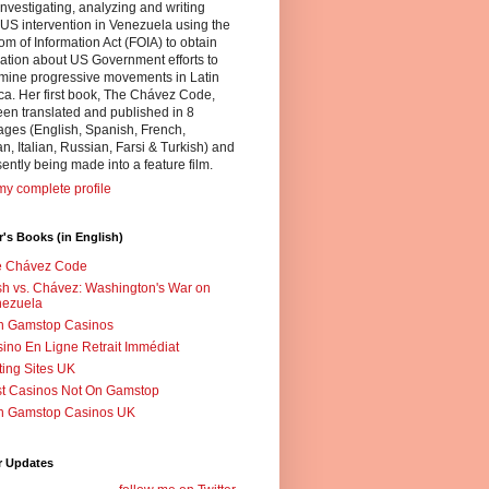
nvestigating, analyzing and writing
US intervention in Venezuela using the
m of Information Act (FOIA) to obtain
ation about US Government efforts to
mine progressive movements in Latin
a. Her first book, The Chávez Code,
en translated and published in 8
ges (English, Spanish, French,
, Italian, Russian, Farsi & Turkish) and
sently being made into a feature film.
y complete profile
's Books (in English)
e Chávez Code
h vs. Chávez: Washington's War on
nezuela
n Gamstop Casinos
ino En Ligne Retrait Immédiat
ting Sites UK
t Casinos Not On Gamstop
n Gamstop Casinos UK
r Updates