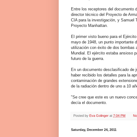
Entre los receptores del documento de
director técnico del Proyecto de Arm
CIA para la investigación, y Samuel 
Proyecto Manhattan.
El primer visto bueno para el Ejércit
mayo de 1948, un punto importante de
utilización con éxito de dos bombas 
Mundial. El ejército estaba ansioso p
futuro de la guerra.
En un documento desclasificado de ju
haber recibido los detalles para la ap
contaminación de grandes extensiones
de la radiación dentro de uno a 10 añ
"Se cree que este es un nuevo concep
decía el documento.
Posted by
Eva Golinger
at
7:04 PM
No
Saturday, December 24, 2011