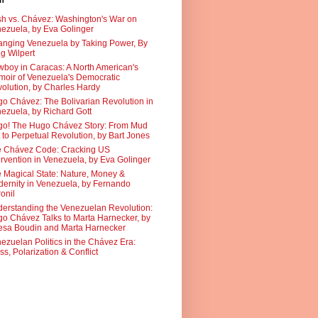
sh
h vs. Chávez: Washington's War on
ezuela, by Eva Golinger
nging Venezuela by Taking Power, By
g Wilpert
boy in Caracas: A North American's
oir of Venezuela's Democratic
olution, by Charles Hardy
o Chávez: The Bolivarian Revolution in
ezuela, by Richard Gott
o! The Hugo Chávez Story: From Mud
 to Perpetual Revolution, by Bart Jones
 Chávez Code: Cracking US
ervention in Venezuela, by Eva Golinger
 Magical State: Nature, Money &
ernity in Venezuela, by Fernando
onil
erstanding the Venezuelan Revolution:
o Chávez Talks to Marta Harnecker, by
sa Boudin and Marta Harnecker
ezuelan Politics in the Chávez Era:
ss, Polarization & Conflict