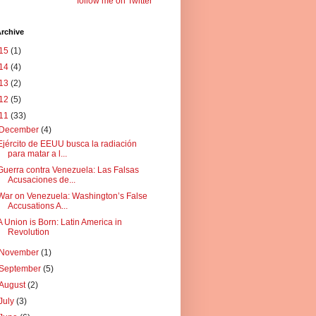
follow me on Twitter
rchive
15
(1)
14
(4)
13
(2)
12
(5)
11
(33)
December
(4)
Ejército de EEUU busca la radiación
para matar a l...
Guerra contra Venezuela: Las Falsas
Acusaciones de...
War on Venezuela: Washington’s False
Accusations A...
A Union is Born: Latin America in
Revolution
November
(1)
September
(5)
August
(2)
July
(3)