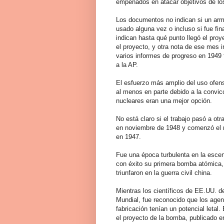
empeñados en atacar objetivos de l
Los documentos no indican si un arma
usado alguna vez o incluso si fue f
indican hasta qué punto llegó el pro
el proyecto, y otra nota de ese mes 
varios informes de progreso en 1949 
a la AP.
El esfuerzo más amplio del uso ofens
al menos en parte debido a la convi
nucleares eran una mejor opción.
No está claro si el trabajo pasó a otr
en noviembre de 1948 y comenzó el m
en 1947.
Fue una época turbulenta en la escen
con éxito su primera bomba atómica
triunfaron en la guerra civil china.
Mientras los científicos de EE.UU. d
Mundial, fue reconocido que los agen
fabricación tenían un potencial letal
el proyecto de la bomba, publicado e