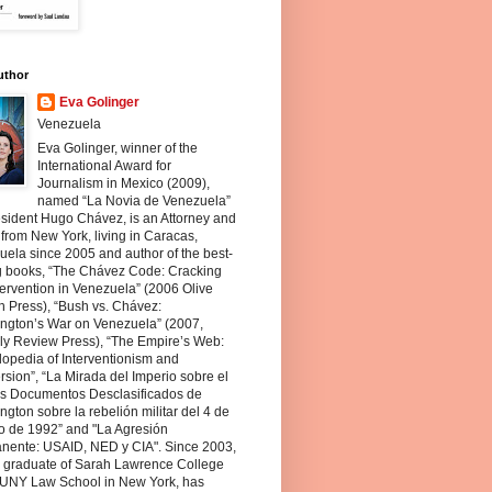
uthor
Eva Golinger
Venezuela
Eva Golinger, winner of the
International Award for
Journalism in Mexico (2009),
named “La Novia de Venezuela”
sident Hugo Chávez, is an Attorney and
 from New York, living in Caracas,
ela since 2005 and author of the best-
ng books, “The Chávez Code: Cracking
ervention in Venezuela” (2006 Olive
 Press), “Bush vs. Chávez:
ngton’s War on Venezuela” (2007,
ly Review Press), “The Empire’s Web:
opedia of Interventionism and
sion”, “La Mirada del Imperio sobre el
os Documentos Desclasificados de
gton sobre la rebelión militar del 4 de
o de 1992” and "La Agresión
nente: USAID, NED y CIA". Since 2003,
a graduate of Sarah Lawrence College
UNY Law School in New York, has