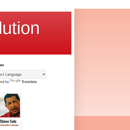
ution
ate
ed by
Translate