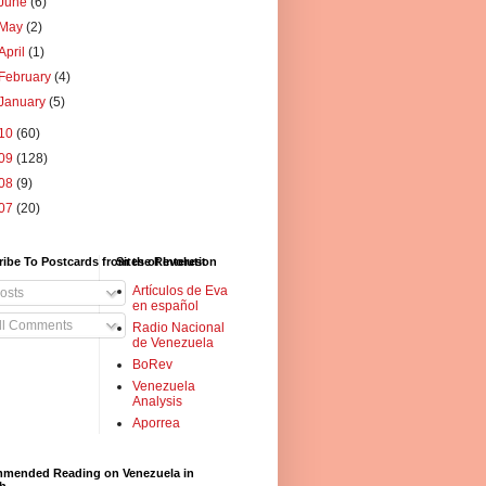
June
(6)
May
(2)
April
(1)
February
(4)
January
(5)
10
(60)
09
(128)
08
(9)
07
(20)
ibe To Postcards from the Revolution
Sites of Interest
Artículos de Eva
osts
en español
ll Comments
Radio Nacional
de Venezuela
BoRev
Venezuela
Analysis
Aporrea
mended Reading on Venezuela in