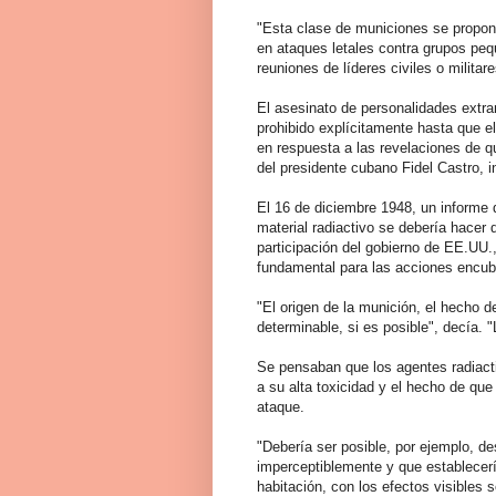
"Esta clase de municiones se propon
en ataques letales contra grupos peq
reuniones de líderes civiles o milita
El asesinato de personalidades extra
prohibido explícitamente hasta que e
en respuesta a las revelaciones de q
del presidente cubano Fidel Castro, 
El 16 de diciembre 1948, un informe 
material radiactivo se debería hacer 
participación del gobierno de EE.UU
fundamental para las acciones encub
"El origen de la munición, el hecho 
determinable, si es posible", decía. 
Se pensaban que los agentes radiact
a su alta toxicidad y el hecho de que
ataque.
"Debería ser posible, por ejemplo, d
imperceptiblemente y que establecerí
habitación, con los efectos visibles 