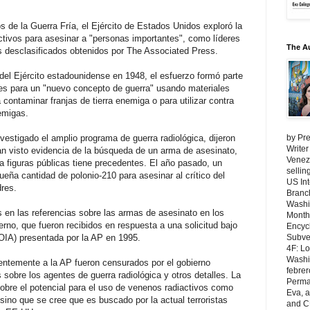
 de la Guerra Fría, el Ejército de Estados Unidos exploró la
activos para asesinar a "personas importantes", como líderes
The A
s desclasificados obtenidos por The Associated Press.
del Ejército estadounidense en 1948, el esfuerzo formó parte
res para un "nuevo concepto de guerra" usando materiales
contaminar franjas de tierra enemiga o para utilizar contra
nemigas.
nvestigado el amplio programa de guerra radiológica, dijeron
by Pre
Writer
an visto evidencia de la búsqueda de un arma de asesinato,
Venezu
 figuras públicas tiene precedentes. El año pasado, un
selli
eña cantidad de polonio-210 para asesinar al crítico del
US Int
res.
Branch
Washi
en las referencias sobre las armas de asesinato en los
Month
rno, que fueron recibidos en respuesta a una solicitud bajo
Encycl
OIA) presentada por la AP en 1995.
Subver
4F: L
Washin
ntemente a la AP fueron censurados por el gobierno
febrer
 sobre los agentes de guerra radiológica y otros detalles. La
Perma
sobre el potencial para el uso de venenos radiactivos como
Eva, 
sino que se cree que es buscado por la actual terroristas
and C