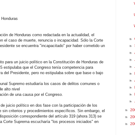
de Honduras
ución de Honduras como redactada en la actualidad, el
►
n el caso de muerte, renuncia o incapacidad. Sólo la Corte
sidente se encuentra "incapacitado" por haber cometido un
►
►
►
ito para un juicio político en la Constitución de Honduras de
►
-15 estipulaba que el Congreso tenía competencia para
ra del Presidente, pero no estipulaba sobre que base o bajo
►
►
ibunal Supremo estudiaría los casos de delitos comunes o
►
e alto nivel
ación de una causa por el Congreso.
►
►
e juicio político en dos fase con la participación de los
►
20
 sin criterios y procedimientos específicos. Sin embargo, el
disposición correspondiente del artículo 319 (ahora 313) se
►
20
 la Corte Suprema escucharía "los procesos iniciados" en
►
20