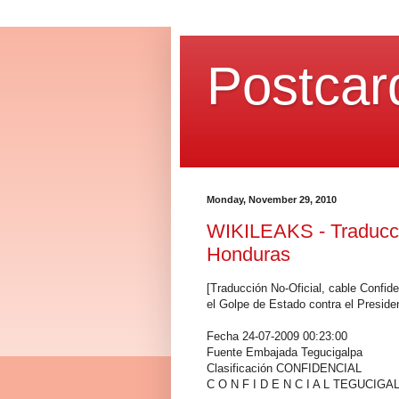
Postcar
Monday, November 29, 2010
WIKILEAKS - Traducci
Honduras
[Traducción No-Oficial, cable Confi
el Golpe de Estado contra el Preside
Fecha 24-07-2009 00:23:00
Fuente Embajada Tegucigalpa
Clasificación CONFIDENCIAL
C O N F I D E N C I A L TEGUCIGA