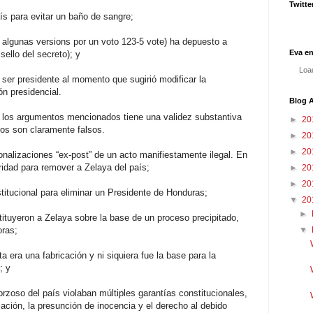
Twitte
ís para evitar un baño de sangre;
 algunas versions por un voto 123-5 vote) ha depuesto a
Eva e
sello del secreto); y
Load
ser presidente al momento que sugirió modificar la
ón presidencial.
Blog A
e los argumentos mencionados tiene una validez substantiva
►
20
nos son claramente falsos.
►
20
►
20
nalizaciones “ex-post” de un acto manifiestamente ilegal. En
ridad para remover a Zelaya del país;
►
20
►
20
titucional para eliminar un Presidente de Honduras;
▼
20
►
tituyeron a Zelaya sobre la base de un proceso precipitado,
oras;
▼
a era una fabricación y ni siquiera fue la base para la
; y
forzoso del país violaban múltiples garantías constitucionales,
riación, la presunción de inocencia y el derecho al debido