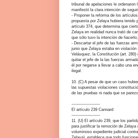
tribunal de apelaciones le ordenaron
manifestó la clara intención de segui
- Proponer la reforma de los artículo
propuesta por Zelaya hubiera tenido po
artículo 374, que determina que cier
Zelaya en realidad nunca trató de cam
que sólo tuvo la intención de hacerlo;
- Descartar el jefe de las fuerzas ar
junio que Zelaya estaba en violación
Velásquez; la Constitución (art. 280
quitar el jefe de la las fuerzas arma
él por negarse a llevar a cabo una en
ilegal.
10. (C) A pesar de que un caso hubie
las supuestas violaciones constitucio
de las pruebas ni nada que se parez
-----------------------
El artículo 239 Cannard
-----------------------
11. (U) El artículo 239, que los part
para justificar la remoción de Zelay
voluminoso expediente judicial contr
Zelaya), establece que todo funcionar