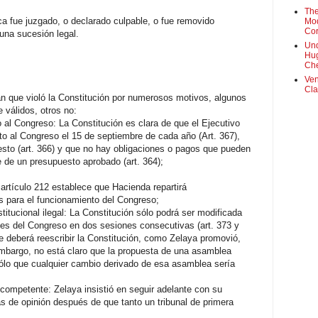
The
a fue juzgado, o declarado culpable, o fue removido
Mod
Cor
 una sucesión legal.
Und
Hug
Che
Ven
Cla
n que violó la Constitución por numerosos motivos, algunos
 válidos, otros no:
 al Congreso: La Constitución es clara de que el Ejecutivo
o al Congreso el 15 de septiembre de cada año (Art. 367),
sto (art. 366) y que no hay obligaciones o pagos que pueden
 de un presupuesto aprobado (art. 364);
 artículo 212 establece que Hacienda repartirá
s para el funcionamiento del Congreso;
itucional ilegal: La Constitución sólo podrá ser modificada
tes del Congreso en dos sesiones consecutivas (art. 373 y
 deberá reescribir la Constitución, como Zelaya promovió,
 embargo, no está claro que la propuesta de una asamblea
 sólo que cualquier cambio derivado de esa asamblea sería
l competente: Zelaya insistió en seguir adelante con su
as de opinión después de que tanto un tribunal de primera