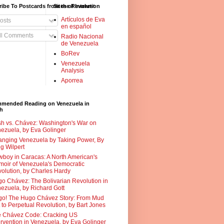
ibe To Postcards from the Revolution
Sites of Interest
Artículos de Eva
osts
en español
ll Comments
Radio Nacional
de Venezuela
BoRev
Venezuela
Analysis
Aporrea
mended Reading on Venezuela in
sh
h vs. Chávez: Washington's War on
ezuela, by Eva Golinger
nging Venezuela by Taking Power, By
g Wilpert
boy in Caracas: A North American's
oir of Venezuela's Democratic
olution, by Charles Hardy
o Chávez: The Bolivarian Revolution in
ezuela, by Richard Gott
o! The Hugo Chávez Story: From Mud
 to Perpetual Revolution, by Bart Jones
 Chávez Code: Cracking US
ervention in Venezuela, by Eva Golinger