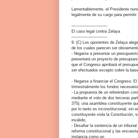
Lamentablemente, el Presidente nunc
legalmente de su cargo para permitir
-----------------------------
El caso legal contra Zelaya
-----------------------------
9. (C) Los oponentes de Zelaya alega
de los cuales parecen ser obviamente
- Negarse a presentar un presupuesto
presentará un proyecto de presupuest
que el Congreso aprobará el presupue
ser efectuados excepto sobre la base
- Negarse a financiar el Congreso: El
trimestralmente los fondos necesario
- La propuesta de un referéndum const
mediante el voto de dos terceras par
375); una asamblea constituyente que
por lo tanto es inconstitucional; sin
constituyente viola la Constitución,
inválido;
- Desafiar la sentencia de un tribuna
reforma constitucional y las encuest
instancia como un