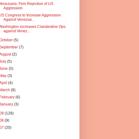
Venezuela: Firm Rejection of US
Aggression
US Congress to Increase Aggression
Against Venezue...
Washington increases Clandestine Ops
against Venez...
October
(5)
September
(7)
August
(2)
July
(5)
June
(5)
May
(3)
April
(4)
March
(8)
February
(6)
January
(3)
09
(128)
08
(9)
07
(20)