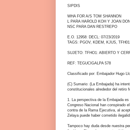
SIPDIS
WHA FOR A/S TOM SHANNON
L PARA HAROLD KOH Y JOAN D
NSC PARA DAN RESTREPO
E.O. 12958: DECL: 07/23/2019
TAGS: PGOV, KDEM, KJUS, TFH01
SUJETO: TFHO1: ABIERTO Y CE
REF: TEGUCIGALPA 578
Classificado por: Embajador Hugo Llo
(C) Sumario: (La Embajada) ha intent
constitucionales alrededor del retiro
1. La perspectiva de la Embajada es 
Congreso Nacional han conspirado el 
contra de la Rama Ejecutiva, al acept
Zelaya puede haber cometido ilegalid
Tampoco hay duda desde nuestra pers