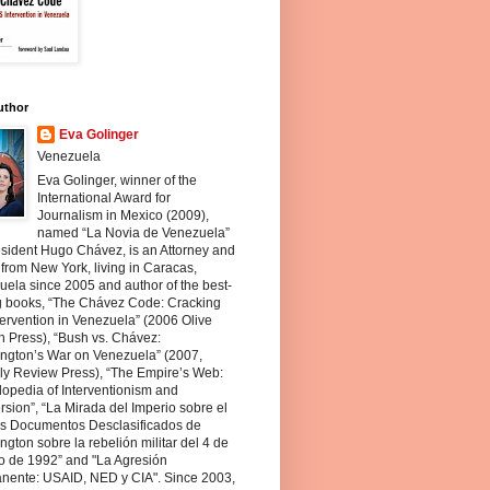
uthor
Eva Golinger
Venezuela
Eva Golinger, winner of the
International Award for
Journalism in Mexico (2009),
named “La Novia de Venezuela”
sident Hugo Chávez, is an Attorney and
 from New York, living in Caracas,
ela since 2005 and author of the best-
ng books, “The Chávez Code: Cracking
ervention in Venezuela” (2006 Olive
 Press), “Bush vs. Chávez:
ngton’s War on Venezuela” (2007,
ly Review Press), “The Empire’s Web:
opedia of Interventionism and
sion”, “La Mirada del Imperio sobre el
os Documentos Desclasificados de
gton sobre la rebelión militar del 4 de
o de 1992” and "La Agresión
nente: USAID, NED y CIA". Since 2003,