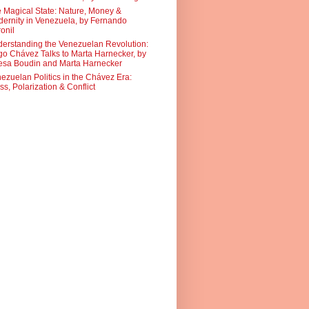
 Magical State: Nature, Money &
ernity in Venezuela, by Fernando
onil
erstanding the Venezuelan Revolution:
o Chávez Talks to Marta Harnecker, by
sa Boudin and Marta Harnecker
ezuelan Politics in the Chávez Era:
ss, Polarization & Conflict