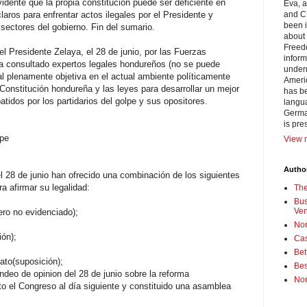
idente que la propia constitución puede ser deficiente en
Eva, 
aros para enfrentar actos ilegales por el Presidente y
and C
been i
s sectores del gobierno. Fin del sumario.
about 
Freedo
del Presidente Zelaya, el 28 de junio, por las Fuerzas
inform
 consultado expertos legales hondureños (no se puede
under
al plenamente objetiva en el actual ambiente políticamente
Americ
 Constitución hondureña y las leyes para desarrollar un mejor
has be
idos por los partidarios del golpe y sus opositores.
langua
German
is pre
lpe
View m
Author
l 28 de junio han ofrecido una combinación de los siguientes
 afirmar su legalidad:
Th
Bus
Ve
pero no evidenciado);
No
ión);
Cas
Bet
ato(suposición);
Bes
ndeo de opinion del 28 de junio sobre la reforma
No
to el Congreso al día siguiente y constituido una asamblea