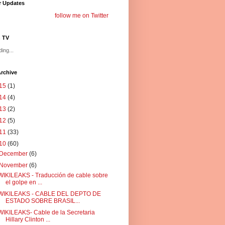
r Updates
follow me on Twitter
n TV
ing...
rchive
15
(1)
14
(4)
13
(2)
12
(5)
11
(33)
10
(60)
December
(6)
November
(6)
WIKILEAKS - Traducción de cable sobre
el golpe en ...
WIKILEAKS - CABLE DEL DEPTO DE
ESTADO SOBRE BRASIL...
WIKILEAKS- Cable de la Secretaria
Hillary Clinton ...