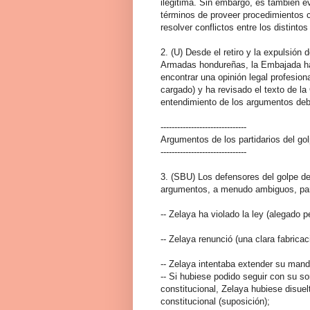
ilegitima. Sin embargo, es también ev
términos de proveer procedimientos cl
resolver conflictos entre los distinto
2. (U) Desde el retiro y la expulsión 
Armadas hondureñas, la Embajada ha
encontrar una opinión legal profesion
cargado) y ha revisado el texto de la
entendimiento de los argumentos debat
-------------------------------
Argumentos de los partidarios del go
-------------------------------
3. (SBU) Los defensores del golpe de
argumentos, a menudo ambiguos, para
-- Zelaya ha violado la ley (alegado 
-- Zelaya renunció (una clara fabricac
-- Zelaya intentaba extender su mand
-- Si hubiese podido seguir con su so
constitucional, Zelaya hubiese disuel
constitucional (suposición);