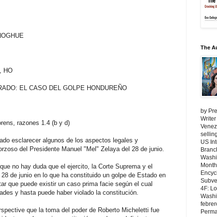
ONOGHUE
The A
, HO
RRADO: EL CASO DEL GOLPE HONDUREÑO
by Pre
Writer
rens, razones 1.4 (b y d)
Venezu
selli
ado esclarecer algunos de los aspectos legales y
US Int
 forzoso del Presidente Manuel "Mel" Zelaya del 28 de junio.
Branch
Washi
Month
que no hay duda que el ejercito, la Corte Suprema y el
Encycl
28 de junio en lo que ha constituido un golpe de Estado en
Subver
ar que puede existir un caso prima facie según el cual
4F: L
ades y hasta puede haber violado la constitución.
Washin
febrer
pective que la toma del poder de Roberto Micheletti fue
Perma