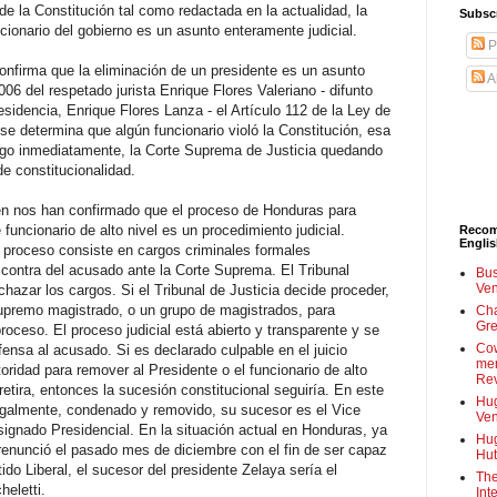
de la Constitución tal como redactada en la actualidad, la
Subscr
cionario del gobierno es un asunto enteramente judicial.
P
confirma que la eliminación de un presidente es un asunto
A
006 del respetado jurista Enrique Flores Valeriano - difunto
esidencia, Enrique Flores Lanza - el Artículo 112 de la Ley de
 se determina que algún funcionario violó la Constitución, esa
go inmediatamente, la Corte Suprema de Justicia quedando
e constitucionalidad.
én nos han confirmado que el proceso de Honduras para
funcionario de alto nivel es un procedimiento judicial.
Recom
Engli
l proceso consiste en cargos criminales formales
 contra del acusado ante la Corte Suprema. El Tribunal
Bus
Ven
hazar los cargos. Si el Tribunal de Justicia decide proceder,
Supremo magistrado, o un grupo de magistrados, para
Cha
Gre
proceso. El proceso judicial está abierto y transparente y se
Cow
fensa al acusado. Si es declarado culpable en el juicio
mem
toridad para remover al Presidente o el funcionario de alto
Rev
etira, entonces la sucesión constitucional seguiría. En este
Hug
egalmente, condenado y removido, su sucesor es el Vice
Ven
signado Presidencial. En la situación actual en Honduras, ya
Hug
 renunció el pasado mes de diciembre con el fin de ser capaz
Hut
ido Liberal, el sucesor del presidente Zelaya sería el
The
heletti.
Int