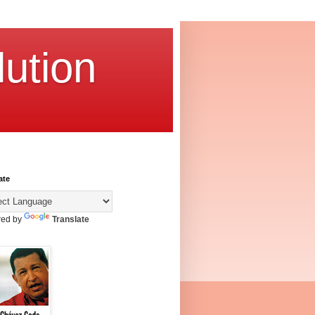
ution
ate
ed by
Translate