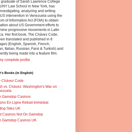
a graduate of Sarah Lawrence College
UNY Law School in New York, has
nvestigating, analyzing and writing
US intervention in Venezuela using the
m of Information Act (FOIA) to obtain
ation about US Government efforts to
mine progressive movements in Latin
a. Her first book, The Chávez Code,
en translated and published in 8
ges (English, Spanish, French,
, Italian, Russian, Farsi & Turkish) and
sently being made into a feature film.
y complete profile
's Books (in English)
e Chávez Code
h vs. Chávez: Washington's War on
nezuela
n Gamstop Casinos
ino En Ligne Retrait Immédiat
ting Sites UK
t Casinos Not On Gamstop
n Gamstop Casinos UK