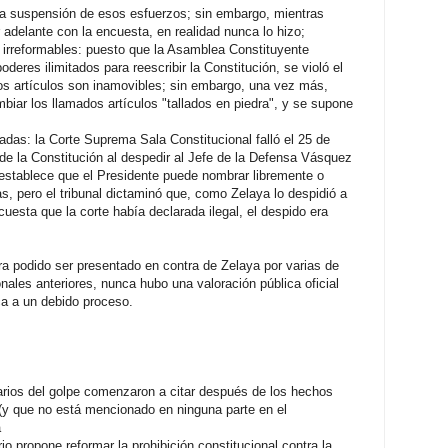
 la suspensión de esos esfuerzos; sin embargo, mientras
r adelante con la encuesta, en realidad nunca lo hizo;
s irreformables: puesto que la Asamblea Constituyente
deres ilimitados para reescribir la Constitución, se violó el
tos artículos son inamovibles; sin embargo, una vez más,
biar los llamados artículos "tallados en piedra", y se supone
madas: la Corte Suprema Sala Constitucional falló el 25 de
 de la Constitución al despedir al Jefe de la Defensa Vásquez
) establece que el Presidente puede nombrar libremente o
das, pero el tribunal dictaminó que, como Zelaya lo despidió a
cuesta que la corte había declarada ilegal, el despido era
ra podido ser presentado en contra de Zelaya por varias de
nales anteriores, nunca hubo una valoración pública oficial
ca a un debido proceso.
idarios del golpe comenzaron a citar después de los hechos
a (y que no está mencionado en ninguna parte en el
a
io propone reformar la prohibición constitucional contra la