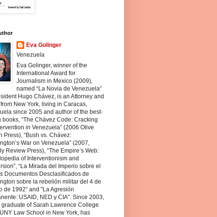
uthor
Eva Golinger
Venezuela
Eva Golinger, winner of the
International Award for
Journalism in Mexico (2009),
named “La Novia de Venezuela”
sident Hugo Chávez, is an Attorney and
 from New York, living in Caracas,
ela since 2005 and author of the best-
ng books, “The Chávez Code: Cracking
ervention in Venezuela” (2006 Olive
 Press), “Bush vs. Chávez:
ngton’s War on Venezuela” (2007,
ly Review Press), “The Empire’s Web:
opedia of Interventionism and
sion”, “La Mirada del Imperio sobre el
os Documentos Desclasificados de
gton sobre la rebelión militar del 4 de
o de 1992” and "La Agresión
nente: USAID, NED y CIA". Since 2003,
a graduate of Sarah Lawrence College
UNY Law School in New York, has