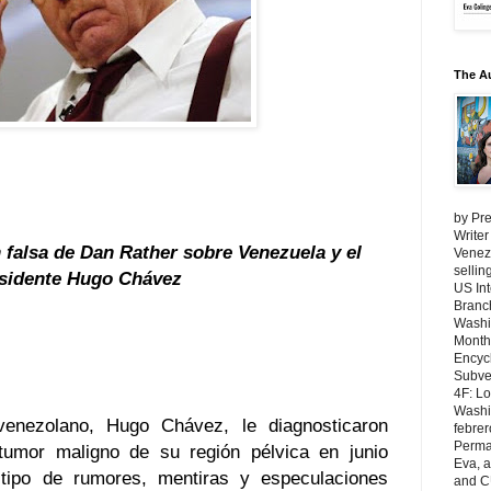
The A
by Pre
Writer
 falsa de Dan Rather sobre Venezuela y el
Venezu
selli
sidente Hugo Chávez
US Int
Branch
Washi
Month
Encycl
Subver
4F: L
Washin
enezolano, Hugo Chávez, le diagnosticaron
febrer
Perma
tumor maligno de su región pélvica en junio
Eva, 
 tipo de rumores, mentiras y especulaciones
and C