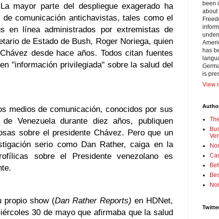
been i
 La mayor parte del despliegue exagerado ha
about 
 de comunicación antichavistas, tales como el
Freedo
inform
s en línea administrados por extremistas de
under
tario de Estado de Bush, Roger Noriega, quien
Americ
has be
Chávez desde hace años. Todos citan fuentes
langua
n "información privilegiada" sobre la salud del
German
is pre
View m
Author
os medios de comunicación, conocidos por sus
d de Venezuela durante diez años, publiquen
Th
Bus
bosas sobre el presidente Chávez. Pero que un
Ve
estigación serio como Dan Rather, caiga en la
No
rofílicas sobre el Presidente venezolano es
Cas
Bet
te.
Bes
No
u propio show (
Dan Rather Reports)
en HDNet,
Twitte
miércoles 30 de mayo que afirmaba que la salud