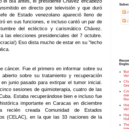
to el día antes, el presidente Chávez encabezó
Subscr
nsmitido en directo por televisión y que duró
P
efe de Estado venezolano apareció lleno de
ró en sus funciones, e incluso cantó un par de
C
umbre del ecléctico y carismático Chávez.
a las elecciones presidenciales del 7 octubre.
cracia!) Eso dista mucho de estar en su "lecho
lica.
Recom
Engli
ne cáncer. Fue el primero en informar sobre su
Bus
 abierto sobre su tratamiento y recuperación
Ven
n junio pasado para extirpar el tumor inicial.
Cha
Gre
inco sesiones de quimioterapia, cuatro de las
Cow
 Cuba. Estaba recuperándose bien e incluso fue
mem
Rev
 histórica importante en Caracas en diciembre
Hug
la recién creada Comunidad de Estados
Ven
Hug
os (CELAC), en la que las 33 naciones de la
Hut
The
Int