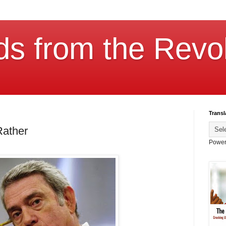
ds from the Revol
Transl
Rather
Power