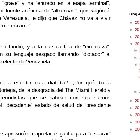
 "grave" y ha "entrado en la etapa terminal".
u fuente anónima de "alto nivel", que según él
Blog A
e Venezuela, le dijo que Chávez no va a vivir
►
20
como máximo".
►
20
►
20
▼
20
 difundió, y a la que califica de “exclusiva”,
►
on su lenguaje sesgado llamando "dictador" al
►
 electo de Venezuela.
▼
 a escribir esta diatriba? ¿Por qué iba a
Noriega, de la desgracia del The Miami Herald y
►
periodistas que se babean con sus sueños
►
20
 “decadente” estado de salud del presidente
►
20
►
20
►
20
►
20
 apresuró en apretar el gatillo para "disparar"