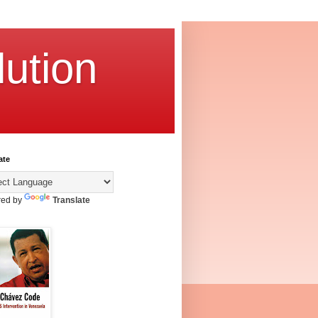
ution
ate
ed by
Translate