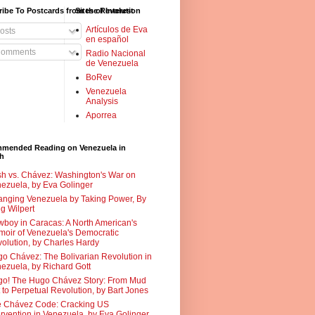
ibe To Postcards from the Revolution
Sites of Interest
Artículos de Eva
osts
en español
omments
Radio Nacional
de Venezuela
BoRev
Venezuela
Analysis
Aporrea
mended Reading on Venezuela in
sh
h vs. Chávez: Washington's War on
ezuela, by Eva Golinger
nging Venezuela by Taking Power, By
g Wilpert
boy in Caracas: A North American's
oir of Venezuela's Democratic
olution, by Charles Hardy
o Chávez: The Bolivarian Revolution in
ezuela, by Richard Gott
o! The Hugo Chávez Story: From Mud
 to Perpetual Revolution, by Bart Jones
 Chávez Code: Cracking US
ervention in Venezuela, by Eva Golinger