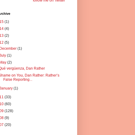
follow me on Twitter
rchive
15
(1)
14
(4)
13
(2)
12
(5)
December
(1)
July
(1)
May
(2)
Qué vergüenza, Dan Rather
Shame on You, Dan Rather: Rather’s
False Reporting...
January
(1)
11
(33)
10
(60)
09
(128)
08
(9)
07
(20)