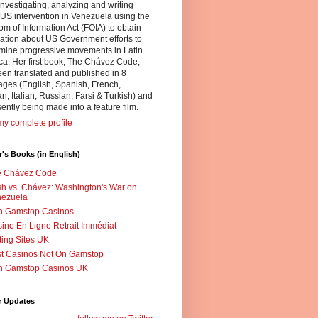
nvestigating, analyzing and writing
US intervention in Venezuela using the
m of Information Act (FOIA) to obtain
ation about US Government efforts to
mine progressive movements in Latin
a. Her first book, The Chávez Code,
en translated and published in 8
ges (English, Spanish, French,
, Italian, Russian, Farsi & Turkish) and
sently being made into a feature film.
y complete profile
's Books (in English)
e Chávez Code
h vs. Chávez: Washington's War on
nezuela
n Gamstop Casinos
ino En Ligne Retrait Immédiat
ting Sites UK
t Casinos Not On Gamstop
n Gamstop Casinos UK
r Updates