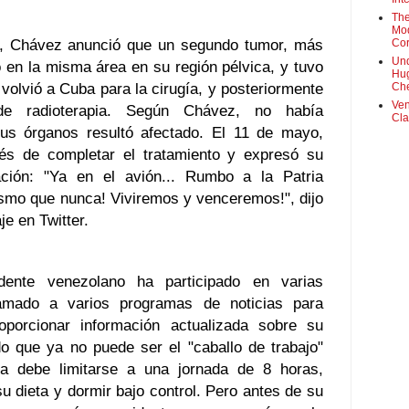
The
Mod
ro, Chávez anunció que un segundo tumor, más
Cor
Und
 en la misma área en su región pélvica, y tuvo
Hug
volvió a Cuba para la cirugía, y posteriormente
Che
Ven
 de radioterapia. Según Chávez, no había
Cla
us órganos resultó afectado. El 11 de mayo,
és de completar el tratamiento y expresó su
ción: "Ya en el avión... Rumbo a la Patria
smo que nunca! Viviremos y venceremos!", dijo
e en Twitter.
dente venezolano ha participado en varias
lamado a varios programas de noticias para
roporcionar información actualizada sobre su
o que ya no puede ser el "caballo de trabajo"
a debe limitarse a una jornada de 8 horas,
 dieta y dormir bajo control. Pero antes de su