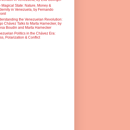
 Magical State: Nature, Money &
ernity in Venezuela, by Fernando
onil
erstanding the Venezuelan Revolution:
o Chávez Talks to Marta Harnecker, by
sa Boudin and Marta Harnecker
ezuelan Politics in the Chávez Era:
ss, Polarization & Conflict